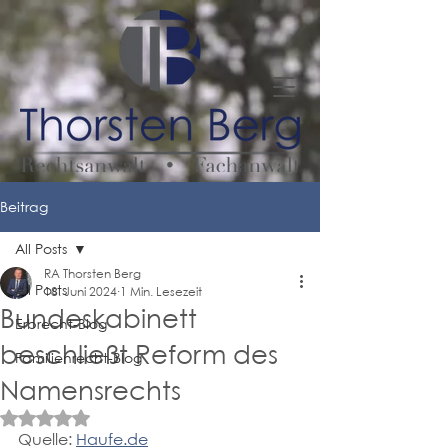
Beitrag
All Posts
RA Thorsten Berg
All Posts
18. Juni 2024
1 Min. Lesezeit
Bundeskabinett
Erbrecht-Blog
beschließt Reform des
Familienrecht-Blog
Namensrechts
Mit NaN von 5 Sternen bewertet.
Quelle: 
Haufe.de