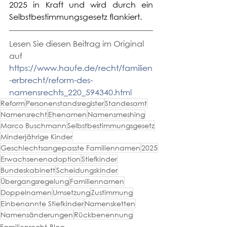
2025 in Kraft und wird durch ein 
Selbstbestimmungsgesetz flankiert.
Lesen Sie diesen Beitrag im Original 
auf 
https://www.haufe.de/recht/familien
-erbrecht/reform-des-
namensrechts_220_594340.html
Reform
Personenstandsregister
Standesamt
Namensrecht
Ehenamen
Namensmeshing
Marco Buschmann
Selbstbestimmungsgesetz
Minderjährige Kinder
Geschlechtsangepasste Familiennamen
2025
Erwachsenenadoption
Stiefkinder
Bundeskabinett
Scheidungskinder
Übergangsregelung
Familiennamen
Doppelnamen
Umsetzung
Zustimmung
Einbenannte Stiefkinder
Namensketten
Namensänderungen
Rückbenennung
Familienrecht-Blog