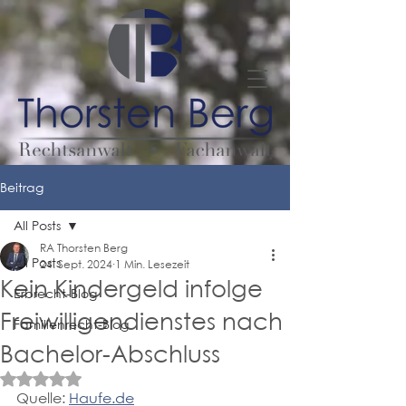
Beitrag
All Posts
RA Thorsten Berg
All Posts
24. Sept. 2024
1 Min. Lesezeit
Kein Kindergeld infolge
Erbrecht-Blog
Freiwilligendienstes nach
Familienrecht-Blog
Bachelor-Abschluss
Mit NaN von 5 Sternen bewertet.
Quelle: 
Haufe.de