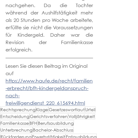
nachgehen. Da die Tochter 
während der Aushilfstätigkeit mehr 
als 20 Stunden pro Woche arbeitete, 
erfüllte sie nicht die Voraussetzungen 
für Kindergeld. Daher war die 
Revision der Familienkasse 
erfolgreich.
Lesen Sie diesen Beitrag im Original 
auf 
https://www.haufe.de/recht/familien
-erbrecht/bfh-kindergeldanspruch-
nach-
freiwilligendienst_220_615694.html
Rechtsprechung
Klage
Gesetzeswortlaut
Urteil
Entscheidung
Gerichtsverfahren
Volljährigkeit
Familienkasse
BFH
Berufsausbildung
Unterbrechung
Bachelor-Abschluss
Rückforderung
Erwerbstätigkeit
Erstausbildung