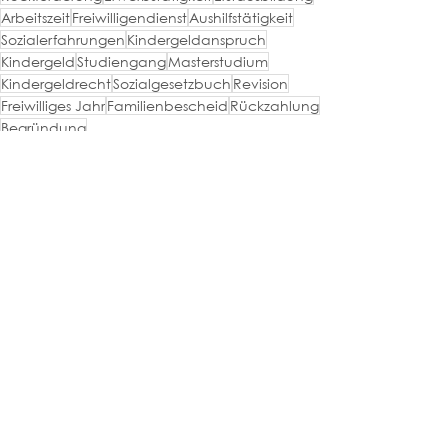
Arbeitszeit
Freiwilligendienst
Aushilfstätigkeit
Sozialerfahrungen
Kindergeldanspruch
Kindergeld
Studiengang
Masterstudium
Kindergeldrecht
Sozialgesetzbuch
Revision
Freiwilliges Jahr
Familienbescheid
Rückzahlung
Begründung
Familienrecht-Blog
Alle ansehen
Aktuelle Beiträge