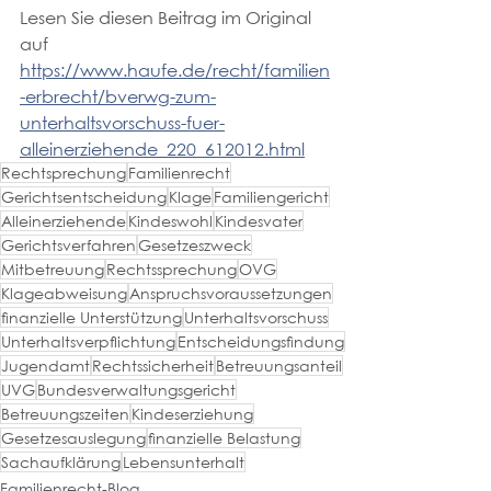
Lesen Sie diesen Beitrag im Original 
auf 
https://www.haufe.de/recht/familien
-erbrecht/bverwg-zum-
unterhaltsvorschuss-fuer-
alleinerziehende_220_612012.html
Rechtsprechung
Familienrecht
Gerichtsentscheidung
Klage
Familiengericht
Alleinerziehende
Kindeswohl
Kindesvater
Gerichtsverfahren
Gesetzeszweck
Mitbetreuung
Rechtssprechung
OVG
Klageabweisung
Anspruchsvoraussetzungen
finanzielle Unterstützung
Unterhaltsvorschuss
Unterhaltsverpflichtung
Entscheidungsfindung
Jugendamt
Rechtssicherheit
Betreuungsanteil
UVG
Bundesverwaltungsgericht
Betreuungszeiten
Kindeserziehung
Gesetzesauslegung
finanzielle Belastung
Sachaufklärung
Lebensunterhalt
Familienrecht-Blog