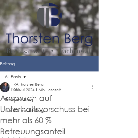
Beitrag
All Posts
RA Thorsten Berg
All Posts
30. Juli 2024
1 Min. Lesezeit
Anspruch auf
Erbrecht-Blog
Unterhaltsvorschuss bei
Familienrecht-Blog
mehr als 60 %
Betreuungsanteil