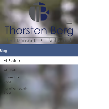
Blog
All Posts
All Posts
Erbrecht-
Blog
Familienrecht-
Blog