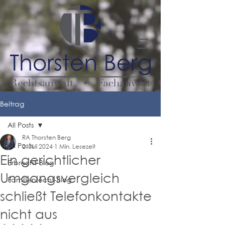
Beitrag
All Posts
RA Thorsten Berg
All Posts
2. Juli 2024
1 Min. Lesezeit
Ein gerichtlicher
Erbrecht-Blog
Umgangsvergleich
Familienrecht-Blog
schließt Telefonkontakte
nicht aus