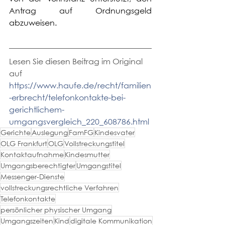
Antrag auf Ordnungsgeld 
abzuweisen.
Lesen Sie diesen Beitrag im Original 
auf 
https://www.haufe.de/recht/familien
-erbrecht/telefonkontakte-bei-
gerichtlichem-
umgangsvergleich_220_608786.html
Gerichte
Auslegung
FamFG
Kindesvater
OLG Frankfurt
OLG
Vollstreckungstitel
Kontaktaufnahme
Kindesmutter
Umgangsberechtigter
Umgangstitel
Messenger-Dienste
vollstreckungsrechtliche Verfahren
Telefonkontakte
persönlicher physischer Umgang
Umgangszeiten
Kind
digitale Kommunikation