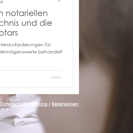
it
m notariellen
chnis und die
otars
 Herausforderungen für
le Vermögenswerte behandelt
Datenschutzerklärung
/
Rezensionen