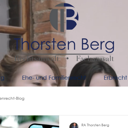
rg
Ehe- und Familienrecht
Erbrecht
ienrecht-Blog
RA Thorsten Berg