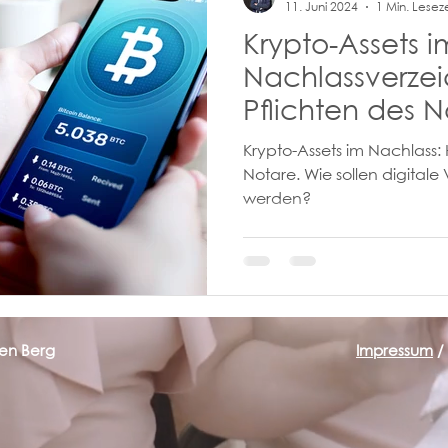
11. Juni 2024
1 Min. Leseze
Krypto-Assets i
Nachlassverzei
Pflichten des N
Krypto-Assets im Nachlass:
Notare. Wie sollen digita
werden?
ten Berg
Impressum
/