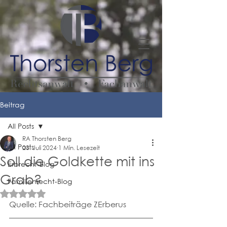
Beitrag
All Posts
RA Thorsten Berg
All Posts
23. Juli 2024
1 Min. Lesezeit
Soll die Goldkette mit ins
Erbrecht-Blog
Grab?
Familienrecht-Blog
Mit NaN von 5 Sternen bewertet.
Quelle: Fachbeiträge ZErberus