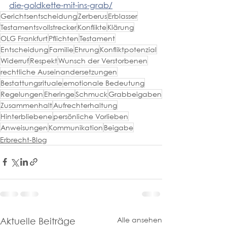
die-goldkette-mit-ins-grab/
Gerichtsentscheidung
Zerberus
Erblasser
Testamentsvollstrecker
Konflikte
Klärung
OLG Frankfurt
Pflichten
Testament
Entscheidung
Familie
Ehrung
Konfliktpotenzial
Widerruf
Respekt
Wunsch der Verstorbenen
rechtliche Auseinandersetzungen
Bestattungsrituale
emotionale Bedeutung
Regelungen
Eheringe
Schmuck
Grabbeigaben
Zusammenhalt
Aufrechterhaltung
Hinterbliebene
persönliche Vorlieben
Anweisungen
Kommunikation
Beigabe
Erbrecht-Blog
Alle ansehen
Aktuelle Beiträge