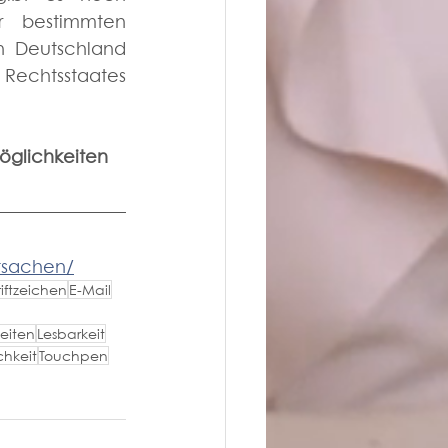
r bestimmten 
 Deutschland 
echtsstaates 
Möglichkeiten 
tsachen/
iftzeichen
E-Mail
keiten
Lesbarkeit
chkeit
Touchpen