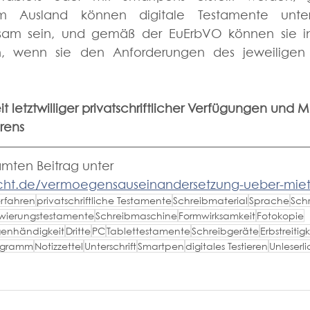
 Im Ausland können digitale Testamente unte
sam sein, und gemäß der EuErbVO können sie in
, wenn sie den Anforderungen des jeweiligen R
 letztwilliger privatschriftlicher Verfügungen und 
erens
mten Beitrag unter 
echt.de/vermoegensauseinandersetzung-ueber-mie
erfahren
privatschriftliche Testamente
Schreibmaterial
Sprache
Schr
wierungstestamente
Schreibmaschine
Formwirksamkeit
Fotokopie
genhändigkeit
Dritte
PC
Tablettestamente
Schreibgeräte
Erbstreitig
egramm
Notizzettel
Unterschrift
Smartpen
digitales Testieren
Unleserli