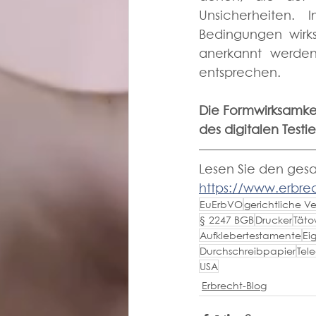
Unsicherheiten.
Bedingungen wirk
anerkannt werden
entsprechen.
Die Formwirksamkeit
des digitalen Testi
Lesen Sie den gesa
https://www.erbr
EuErbVO
gerichtliche V
§ 2247 BGB
Drucker
Täto
Aufklebertestamente
Ei
Durchschreibpapier
Tel
USA
Erbrecht-Blog