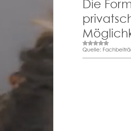
Die Form
privatsc
Möglichk
Mit NaN von 5 St
Quelle: Fachbeiträ