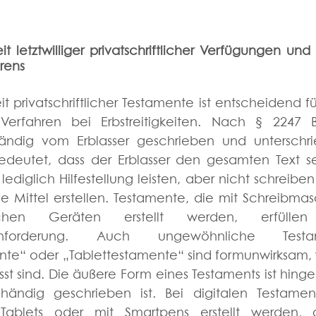
t letztwilliger privatschriftlicher Verfügungen und
erens
 privatschriftlicher Testamente ist entscheidend fü
 Verfahren bei Erbstreitigkeiten. Nach § 2247 
ändig vom Erblasser geschrieben und unterschri
edeutet, dass der Erblasser den gesamten Text sel
 lediglich Hilfestellung leisten, aber nicht schreiben
Mittel erstellen. Testamente, die mit Schreibmasc
schen Geräten erstellt werden, erfüllen
tsanforderung. Auch ungewöhnliche Test
te“ oder „Tablettestamente“ sind formunwirksam, w
t sind. Die äußere Form eines Testaments ist hingeg
ändig geschrieben ist. Bei digitalen Testament
ablets oder mit Smartpens erstellt werden, 