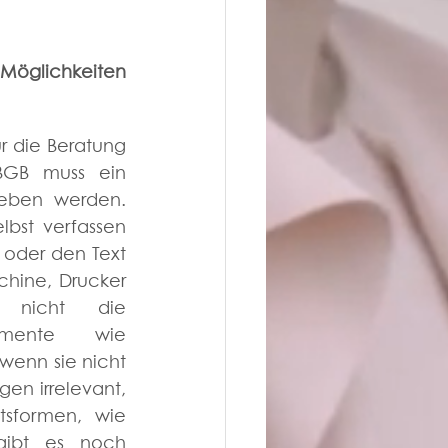
 Möglichkeiten 
r die Beratung 
BGB muss ein 
eben werden. 
bst verfassen 
 oder den Text 
hine, Drucker 
 nicht die 
amente wie 
enn sie nicht 
en irrelevant, 
sformen, wie 
gibt es noch 