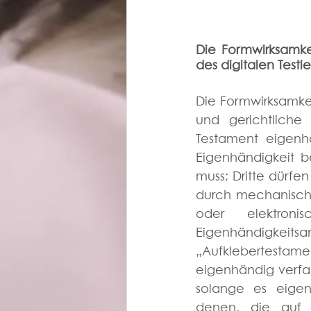
Die Formwirksamkei
des digitalen Testi
Die Formwirksamkeit
und gerichtliche
Testament eigenh
Eigenhändigkeit b
muss; Dritte dürfen
durch mechanische 
oder elektroni
Eigenhändigkei
„Aufklebertestamen
eigenhändig verfass
solange es eigenh
denen, die auf T