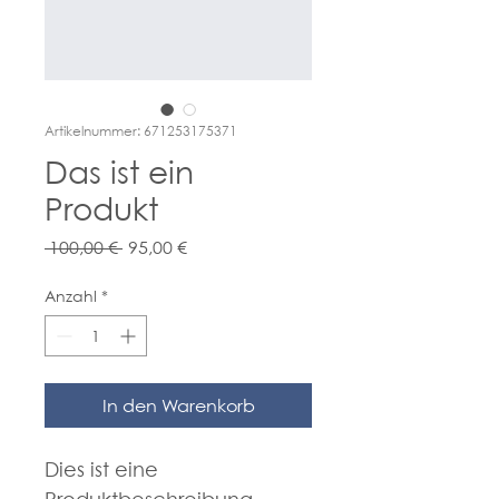
Artikelnummer: 671253175371
Das ist ein
Produkt
Standardpreis
Sale-
 100,00 € 
95,00 €
Preis
Anzahl
*
In den Warenkorb
Dies ist eine 