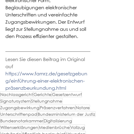
elektronischer Form, 
Beglaubigungen elektronischer 
Unterschriften und vereinfachte 
Zugangsbewirkungen. Der Entwurf 
liegt zur Stellungnahme aus und soll 
den Prozess effizienter gestalten.
Lesen Sie diesen Beitrag im Original 
auf 
https://www.famrz.de/gesetzgebun
g/einführung-einer-elektronischen-
präsenzbeurkundung.html
Nachlassgericht
Gerichte
Gesetzentwurf
Signatursystem
Stellungnahme
Zugangsbewirkung
Präsenzverfahren
Notare
Unterschriftenpad
Bundesministerium der Justiz
Bundesnotarkammer
Digitalisierung
Willenserklärungen
Medienbrüche
Vollzug
Verbände
öffentlich beglaubigt
Urkunden