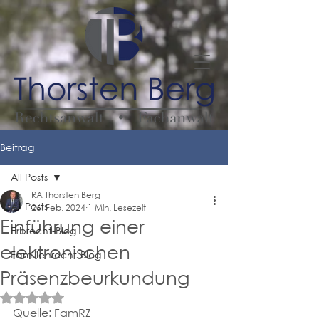
Beitrag
All Posts
RA Thorsten Berg
All Posts
26. Feb. 2024
1 Min. Lesezeit
Einführung einer
Erbrecht-Blog
elektronischen
Familienrecht-Blog
Präsenzbeurkundung
Mit NaN von 5 Sternen bewertet.
Quelle: FamRZ