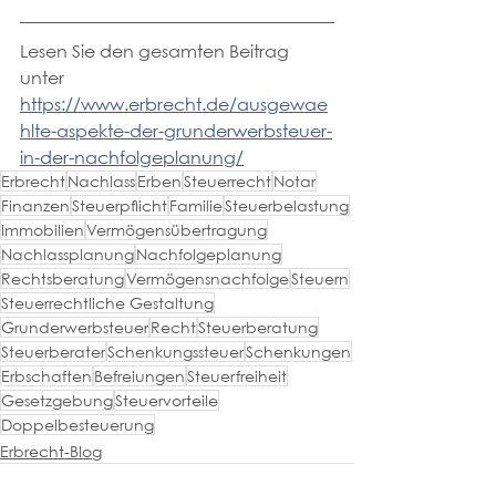
Lesen Sie den gesamten Beitrag 
unter 
https://www.erbrecht.de/ausgewae
hlte-aspekte-der-grunderwerbsteuer-
in-der-nachfolgeplanung/
Erbrecht
Nachlass
Erben
Steuerrecht
Notar
Finanzen
Steuerpflicht
Familie
Steuerbelastung
Immobilien
Vermögensübertragung
Nachlassplanung
Nachfolgeplanung
Rechtsberatung
Vermögensnachfolge
Steuern
Steuerrechtliche Gestaltung
Grunderwerbsteuer
Recht
Steuerberatung
Steuerberater
Schenkungssteuer
Schenkungen
Erbschaften
Befreiungen
Steuerfreiheit
Gesetzgebung
Steuervorteile
Doppelbesteuerung
Erbrecht-Blog