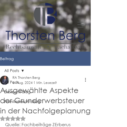
Beitrag
All Posts
RA Thorsten Berg
All Posts
6. Aug. 2024
1 Min. Lesezeit
Ausgewählte Aspekte
Erbrecht-Blog
der Grunderwerbsteuer
Familienrecht-Blog
in der Nachfolgeplanung
Mit NaN von 5 Sternen bewertet.
Quelle: Fachbeiträge ZErberus